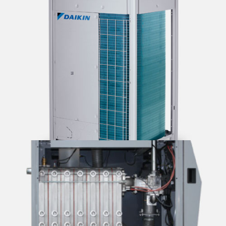
فن کویل سقفی توکار طرح McQuay
وی آر وی دایکین