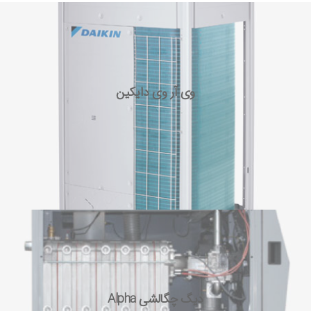
وی آر وی دایکین
دیگ چگالشی Alpha