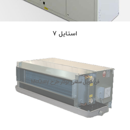
استایل 7
فن کویل سقفی توکار طرح McQuay