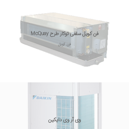
فن کویل سقفی توکار طرح McQuay
فن کویل
وی آر وی دایکین