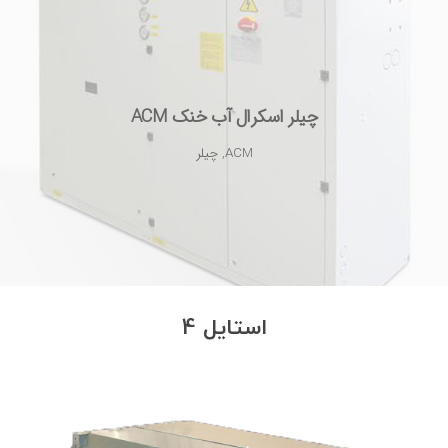
چیلر اسکرال آب خنک ACM
ACM
,
چیلر
استایل 4