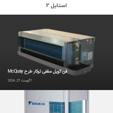
چیلر اسکرال آب خنک ACM
استایل 2
فن کویل سقفی توکار طرح McQuay
آگوست 27, 2024