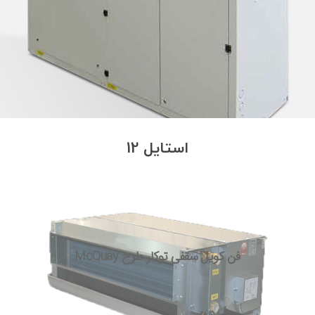
استایل 12
فن کویل سقفی توکار طرح McQuay