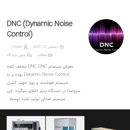
DNC (Dynamic Noise
Control)
دسامبر 27, 2021
modir
مقالات
بدون دیدگاه
معرفی سیستم DNC DNC مخفف کلمه
Dynamic Noise Control بوده و به
سیستم هوشمند و پویا جهت کنترل
سروصدا در دستگاه چیلر اطلاق میگردد. این
سیستم صدای تولید شده توسط…