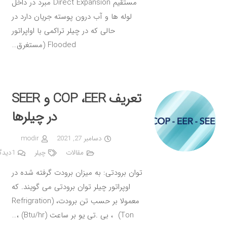
مستقیم Direct Expansion مبرد در داخل
لوله ها و آب درون پوسته جریان دارد در
حالی که در چیلر تراکمی با اواپراتور
Flooded (مستغرق…
تعریف COP ،EER و SEER
در چیلرها
دسامبر 27, 2021
modir
مقالات
چیلر
1
دیدگ
توان برودتی: به میزان برودت گرفته شده در
اوپراتور چیلر توان برودتی می گویند. که
معمولا بر حسب تن برودت، (Refrigration
Ton) ، بی .تی یو بر ساعت (Btu/hr) ،…